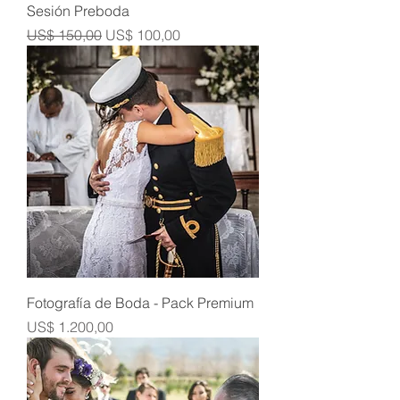
Sesión Preboda
Precio
Precio de oferta
US$ 150,00
US$ 100,00
Fotografía de Boda - Pack Premium
Precio
US$ 1.200,00