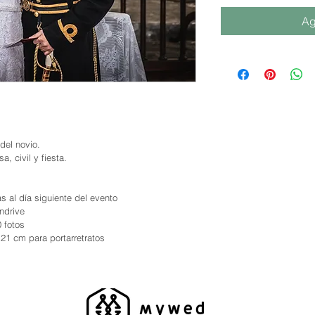
Ag
del novio.
a, civil y fiesta.
das al día siguiente del evento
endrive
0 fotos
x21 cm para portarretratos